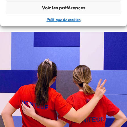
Voir les préférences
INSCRIPTION EN LIGNE
Politique de cookies